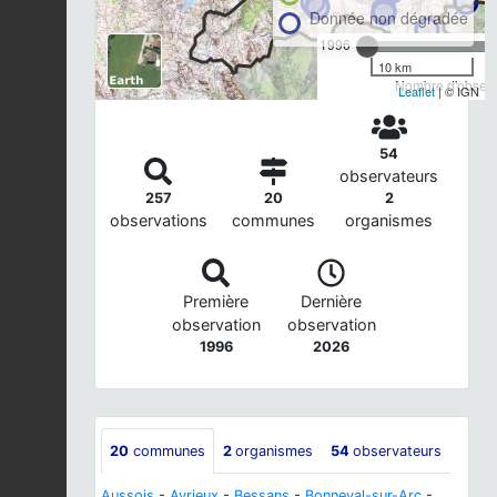
Donnée non dégradée
1996
10 km
Nombre d'observa
Leaflet
| © IGN
54
observateurs
257
20
2
observations
communes
organismes
Première
Dernière
observation
observation
1996
2026
20
communes
2
organismes
54
observateurs
Aussois
-
Avrieux
-
Bessans
-
Bonneval-sur-Arc
-