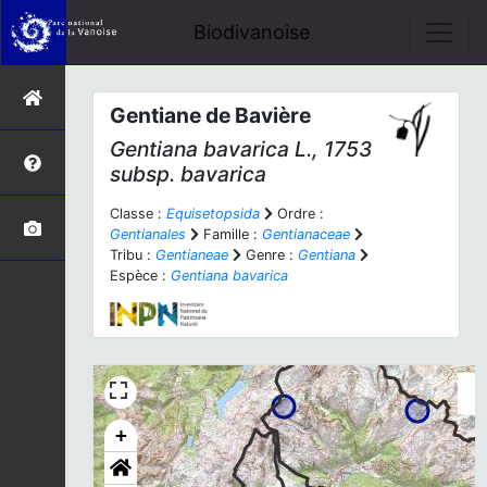
Biodivanoise
Gentiane de Bavière
Gentiana bavarica
L., 1753
subsp.
bavarica
Classe :
Equisetopsida
Ordre :
Gentianales
Famille :
Gentianaceae
Tribu :
Gentianeae
Genre :
Gentiana
Espèce :
Gentiana bavarica
+