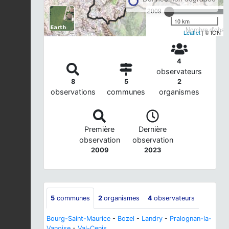
2009
10 km
Nombre d'observ
Leaflet
| © IGN
4
observateurs
8
5
2
observations
communes
organismes
Première
Dernière
observation
observation
2009
2023
5
communes
2
organismes
4
observateurs
Bourg-Saint-Maurice
-
Bozel
-
Landry
-
Pralognan-la-
Vanoise
-
Val-Cenis