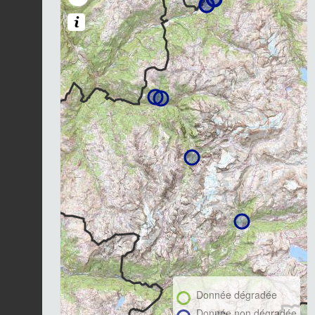
Donnée dégradée
Donnée non dégradée