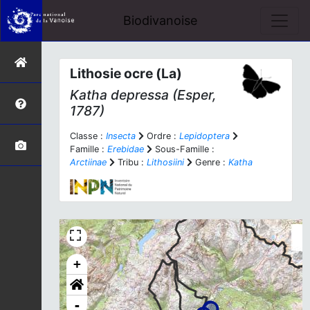
Biodivanoise
Lithosie ocre (La)
Katha depressa
(Esper,
1787)
Classe :
Insecta
Ordre :
Lepidoptera
Famille :
Erebidae
Sous-Famille :
Arctiinae
Tribu :
Lithosiini
Genre :
Katha
+
-