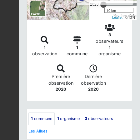
2020
10 km
Nombre d'observ
Leaflet
| © IGN
3
observateurs
1
1
1
observation
commune
organisme
Première
Dernière
observation
observation
2020
2020
1
commune
1
organisme
3
observateurs
Les Allues