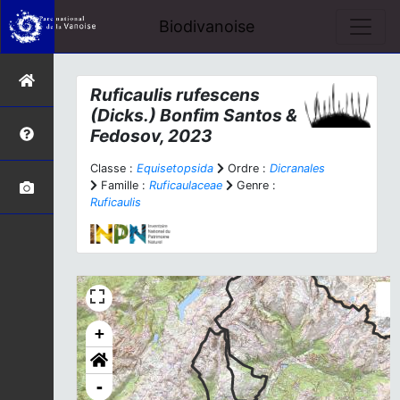
Biodivanoise
Ruficaulis rufescens
(Dicks.) Bonfim Santos &
Fedosov, 2023
Classe :
Equisetopsida
Ordre :
Dicranales
Famille :
Ruficaulaceae
Genre :
Ruficaulis
+
-