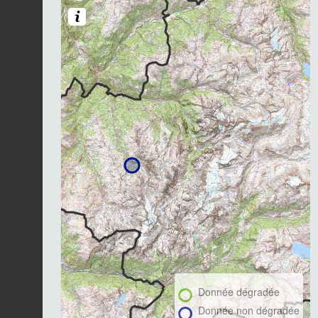
Donnée dégradée
Donnée non dégradée