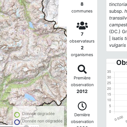
8
tinctori
subsp.
h
communes
transsil
campest
(DC.) Gr
7
|
Isatis 
observateurs
vulgaris
2
organismes
Obs
Première
observation
2012
Donnée dégradée
Dernière
Donnée non dégradée
observation