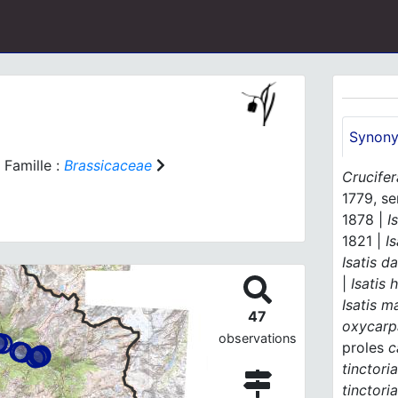
Synon
Famille :
Brassicaceae
Crucifer
1779, se
1878 |
I
1821 |
I
Isatis d
|
Isatis 
Isatis m
47
oxycarp
observations
proles
c
tinctori
tinctori