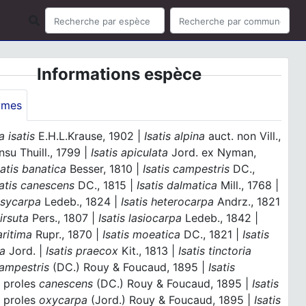
Informations espèce
ymes
a isatis
E.H.L.Krause, 1902 |
Isatis alpina
auct. non Vill.,
nsu Thuill., 1799 |
Isatis apiculata
Jord. ex Nyman,
satis banatica
Besser, 1810 |
Isatis campestris
DC.,
satis canescens
DC., 1815 |
Isatis dalmatica
Mill., 1768 |
asycarpa
Ledeb., 1824 |
Isatis heterocarpa
Andrz., 1821
hirsuta
Pers., 1807 |
Isatis lasiocarpa
Ledeb., 1842 |
aritima
Rupr., 1870 |
Isatis moeatica
DC., 1821 |
Isatis
a
Jord. |
Isatis praecox
Kit., 1813 |
Isatis tinctoria
ampestris
(DC.) Rouy & Foucaud, 1895 |
Isatis
a
proles
canescens
(DC.) Rouy & Foucaud, 1895 |
Isatis
a
proles
oxycarpa
(Jord.) Rouy & Foucaud, 1895 |
Isatis