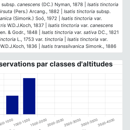
a
subsp.
canescens
(DC.) Nyman, 1878 |
Isatis tinctoria
irsuta
(Pers.) Arcang., 1882 |
Isatis tinctoria
subsp.
vanica
(Simonk.) Soó, 1972 |
Isatis tinctoria
var.
ris
W.D.J.Koch, 1837 |
Isatis tinctoria
var.
canescens
en. & Godr., 1848 |
Isatis tinctoria
var.
sativa
DC., 1821
tinctoria
L., 1753 var.
tinctoria
|
Isatis tinctoria
var.
W.D.J.Koch, 1836 |
Isatis transsilvanica
Simonk., 1886
ervations par classes d'altitudes