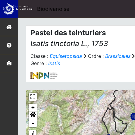
Biodivanoise
Pastel des teinturiers
Isatis tinctoria
L., 1753
Classe :
Equisetopsida
Ordre :
Brassicales
Genre :
Isatis
+
-