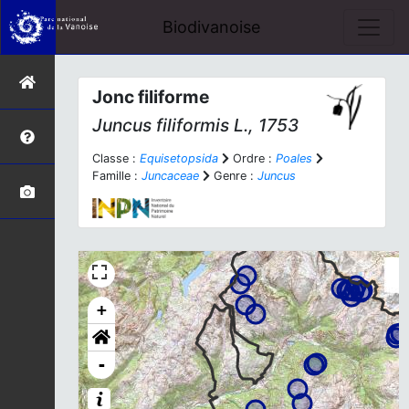
Biodivanoise
Jonc filiforme
Juncus filiformis
L., 1753
Classe :
Equisetopsida
Ordre :
Poales
Famille :
Juncaceae
Genre :
Juncus
+
-