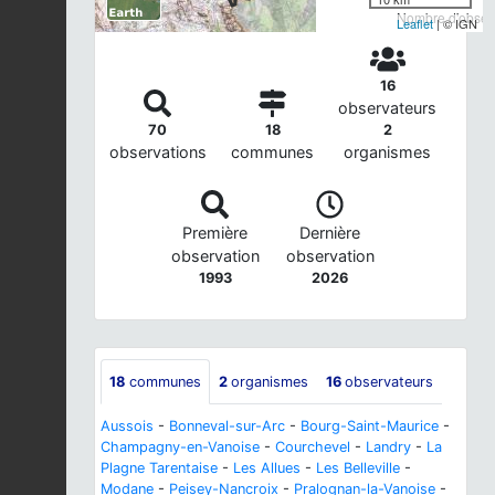
Nombre d'observ
Leaflet
| © IGN
16
observateurs
70
18
2
observations
communes
organismes
Première
Dernière
observation
observation
1993
2026
18
communes
2
organismes
16
observateurs
Aussois
-
Bonneval-sur-Arc
-
Bourg-Saint-Maurice
-
Champagny-en-Vanoise
-
Courchevel
-
Landry
-
La
Plagne Tarentaise
-
Les Allues
-
Les Belleville
-
Modane
-
Peisey-Nancroix
-
Pralognan-la-Vanoise
-