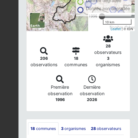
Donnée dégradée
Donnée non dégradée
1996
10 km
Nombre d'observa
Leaflet
| © IGN
28
observateurs
206
18
3
observations
communes
organismes
Première
Dernière
observation
observation
1996
2026
18
communes
3
organismes
28
observateurs