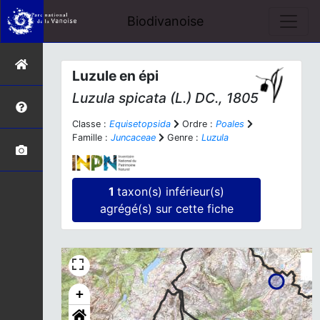
Biodivanoise
Luzule en épi
Luzula spicata
(L.) DC., 1805
Classe :
Equisetopsida
Ordre :
Poales
Famille :
Juncaceae
Genre :
Luzula
1
taxon(s) inférieur(s)
agrégé(s) sur cette fiche
+