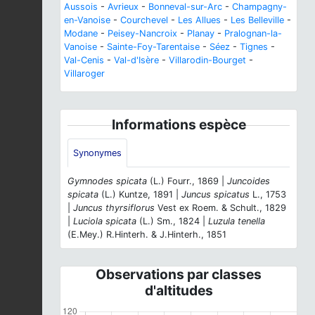
Aussois
-
Avrieux
-
Bonneval-sur-Arc
-
Champagny-
en-Vanoise
-
Courchevel
-
Les Allues
-
Les Belleville
-
Modane
-
Peisey-Nancroix
-
Planay
-
Pralognan-la-
Vanoise
-
Sainte-Foy-Tarentaise
-
Séez
-
Tignes
-
Val-Cenis
-
Val-d'Isère
-
Villarodin-Bourget
-
Villaroger
Informations espèce
Synonymes
Gymnodes spicata
(L.) Fourr., 1869 |
Juncoides
spicata
(L.) Kuntze, 1891 |
Juncus spicatus
L., 1753
|
Juncus thyrsiflorus
Vest ex Roem. & Schult., 1829
|
Luciola spicata
(L.) Sm., 1824 |
Luzula tenella
(E.Mey.) R.Hinterh. & J.Hinterh., 1851
Observations par classes
d'altitudes