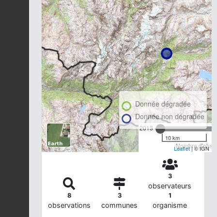
Donnée dégradée
Donnée non dégradée
2013
10 km
Nombre d'observ
Leaflet
| © IGN
3
observateurs
8
3
1
observations
communes
organisme