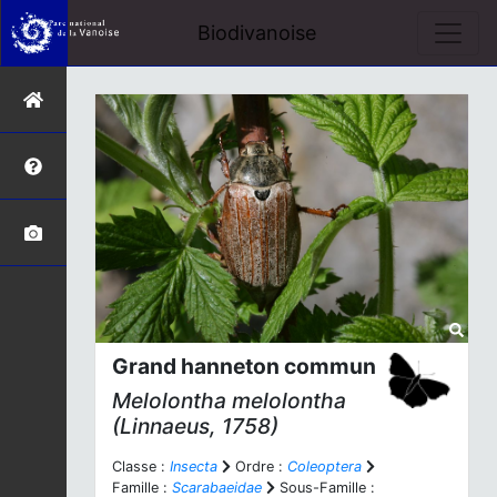
Biodivanoise
Grand hanneton commun
Melolontha melolontha
(Linnaeus, 1758)
Classe :
Insecta
Ordre :
Coleoptera
Famille :
Scarabaeidae
Sous-Famille :