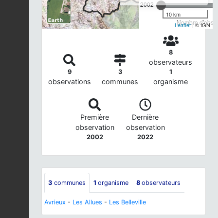
2002
10 km
Nombre d'observ
Leaflet
| © IGN
8
observateurs
9
3
1
observations
communes
organisme
Première
Dernière
observation
observation
2002
2022
3
communes
1
organisme
8
observateurs
Avrieux
-
Les Allues
-
Les Belleville