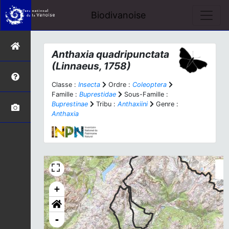
Biodivanoise
Anthaxia quadripunctata
(Linnaeus, 1758)
Classe :
Insecta
Ordre :
Coleoptera
Famille :
Buprestidae
Sous-Famille :
Buprestinae
Tribu :
Anthaxiini
Genre :
Anthaxia
+
-