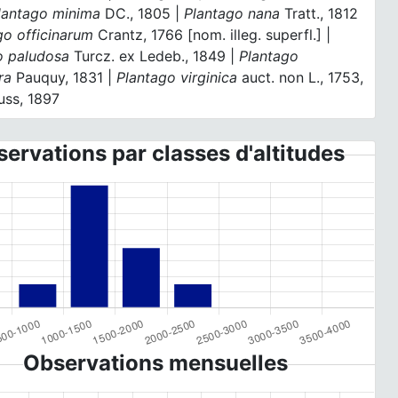
lantago minima
DC., 1805 |
Plantago nana
Tratt., 1812
go officinarum
Crantz, 1766 [nom. illeg. superfl.] |
o paludosa
Turcz. ex Ledeb., 1849 |
Plantago
ra
Pauquy, 1831 |
Plantago virginica
auct. non L., 1753,
uss, 1897
ervations par classes d'altitudes
Observations mensuelles