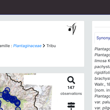
Synon
mille :
Plantaginaceae
Tribu
Plantag
Plantago
limosa
K
pachyst
rigidifol
brachys
Wallr., 
147
[nom. in
observations
Plantag
var.
pal
var.
pilg