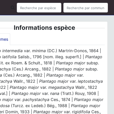
Informations espèce
ymes
o intermedia
var.
minima
(DC.) Martrin-Donos, 1864 |
 latifolia
Salisb., 1796 [nom. illeg. superfl.] |
Plantago
it. ex Roem. & Schult., 1818 |
Plantago major
subsp.
achya
(Ces.) Arcang., 1882 |
Plantago major
subsp.
ia
(Ces.) Arcang., 1882 |
Plantago major
var.
tachya
Wallr., 1822 |
Plantago major
var.
leptostachya
1822 |
Plantago major
var.
megastachya
Wallr., 1822
val.] |
Plantago major
var.
nana
(Tratt.) Rouy, 1908 |
o major
var.
pachystachya
Ces., 1874 |
Plantago major
udosa
(Turcz. ex Ledeb.) Bég., 1988 |
Plantago major
eri
Domin, 1933 |
Plantago major
var.
rigidifolia
Ces.,