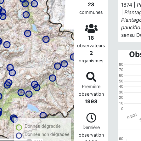
23
1874 |
P
|
Planta
communes
Plantag
pauciflo
sensu D
18
observateurs
2
Obs
organismes
Première
observation
1998
Donnée dégradée
Dernière
Donnée non dégradée
observation