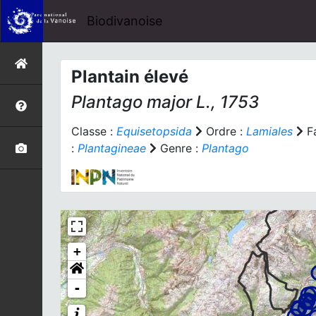
Biodivanoise
Plantain élevé
Plantago major
L., 1753
Classe :
Equisetopsida
Ordre :
Lamiales
Fa
:
Plantagineae
Genre :
Plantago
+
-