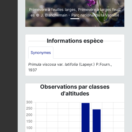
Primevère à feuilles larges, Primevère à larges feuill
es © J. Blanchemain - Parc national de la Vanoise
Informations espèce
Synonymes
Primula viscosa
var.
latifolia
(Lapeyr.) P.Fourn.,
1937
Observations par classes
d'altitudes