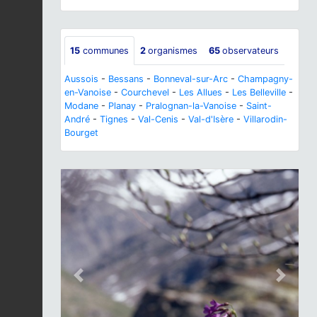
15
communes
2
organismes
65
observateurs
Aussois
-
Bessans
-
Bonneval-sur-Arc
-
Champagny-
en-Vanoise
-
Courchevel
-
Les Allues
-
Les Belleville
-
Modane
-
Planay
-
Pralognan-la-Vanoise
-
Saint-
André
-
Tignes
-
Val-Cenis
-
Val-d'Isère
-
Villarodin-
Bourget
Previous
Next