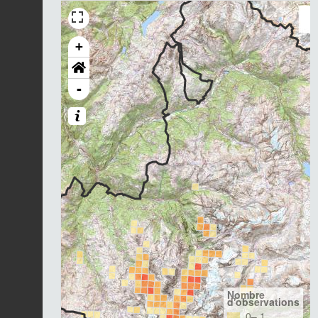
+
-
Nombre
d'observations
0– 1