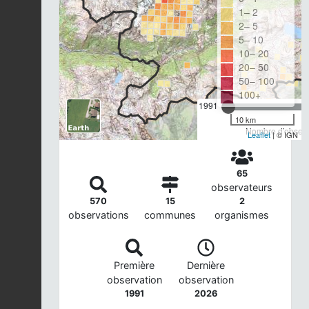
1– 2
2– 5
5– 10
10– 20
20– 50
50– 100
100+
1991
10 km
Nombre d'observa
Leaflet
| © IGN
65
observateurs
570
15
2
observations
communes
organismes
Première
Dernière
observation
observation
1991
2026