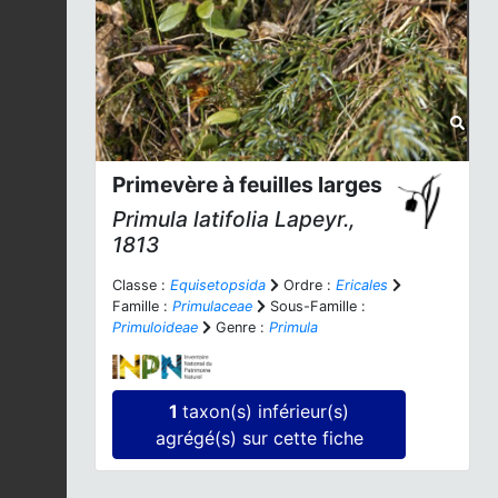
Primevère à feuilles larges
Primula latifolia
Lapeyr.,
1813
Classe :
Equisetopsida
Ordre :
Ericales
Famille :
Primulaceae
Sous-Famille :
Primuloideae
Genre :
Primula
1
taxon(s) inférieur(s)
agrégé(s) sur cette fiche