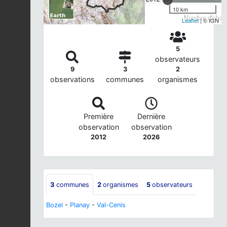
10 km
Nombre d'observ
Leaflet
| © IGN
5
observateurs
9
3
2
observations
communes
organismes
Première
Dernière
observation
observation
2012
2026
3
communes
2
organismes
5
observateurs
Bozel
-
Planay
-
Val-Cenis