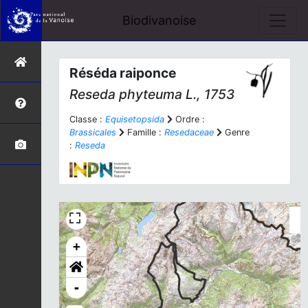
Biodivanoise
Réséda raiponce
Reseda phyteuma
L., 1753
Classe :
Equisetopsida
Ordre :
Brassicales
Famille :
Resedaceae
Genre
:
Reseda
+
-