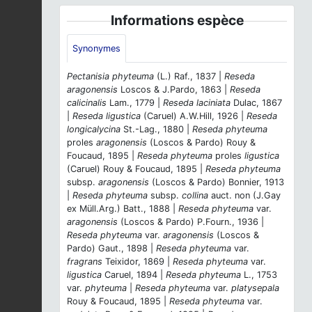
Informations espèce
Synonymes
Pectanisia phyteuma
(L.) Raf., 1837 |
Reseda
aragonensis
Loscos & J.Pardo, 1863 |
Reseda
calicinalis
Lam., 1779 |
Reseda laciniata
Dulac, 1867
|
Reseda ligustica
(Caruel) A.W.Hill, 1926 |
Reseda
longicalycina
St.-Lag., 1880 |
Reseda phyteuma
proles
aragonensis
(Loscos & Pardo) Rouy &
Foucaud, 1895 |
Reseda phyteuma
proles
ligustica
(Caruel) Rouy & Foucaud, 1895 |
Reseda phyteuma
subsp.
aragonensis
(Loscos & Pardo) Bonnier, 1913
|
Reseda phyteuma
subsp.
collina
auct. non (J.Gay
ex Müll.Arg.) Batt., 1888 |
Reseda phyteuma
var.
aragonensis
(Loscos & Pardo) P.Fourn., 1936 |
Reseda phyteuma
var.
aragonensis
(Loscos &
Pardo) Gaut., 1898 |
Reseda phyteuma
var.
fragrans
Teixidor, 1869 |
Reseda phyteuma
var.
ligustica
Caruel, 1894 |
Reseda phyteuma
L., 1753
var.
phyteuma
|
Reseda phyteuma
var.
platysepala
Rouy & Foucaud, 1895 |
Reseda phyteuma
var.