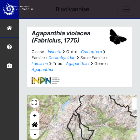
Biodivanoise
Agapanthia violacea
(Fabricius, 1775)
Classe :
Insecta
Ordre :
Coleoptera
Famille :
Cerambycidae
Sous-Famille :
Lamiinae
Tribu :
Agapanthiini
Genre :
Agapanthia
+
-