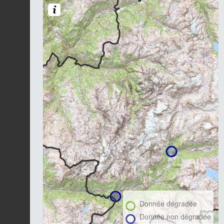
Donnée dégradée
Donnée non dégradée