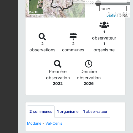
2022
10 km
Nombre d'observ
Leaflet
| © IGN
1
observateur
2
2
1
observations
communes
organisme
Première
Dernière
observation
observation
2022
2026
2
communes
1
organisme
1
observateur
Modane
-
Val-Cenis