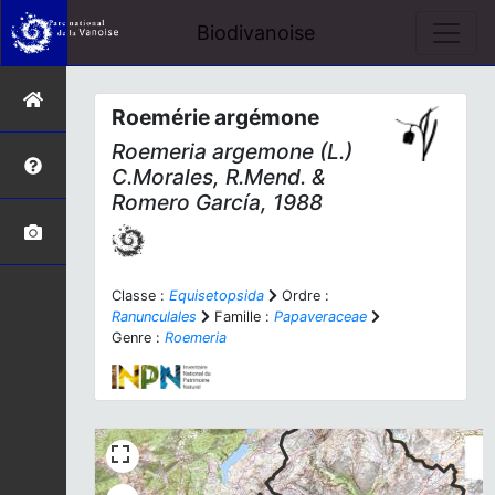
Biodivanoise
Roemérie argémone
Roemeria argemone
(L.)
C.Morales, R.Mend. &
Romero García, 1988
Classe :
Equisetopsida
Ordre :
Ranunculales
Famille :
Papaveraceae
Genre :
Roemeria