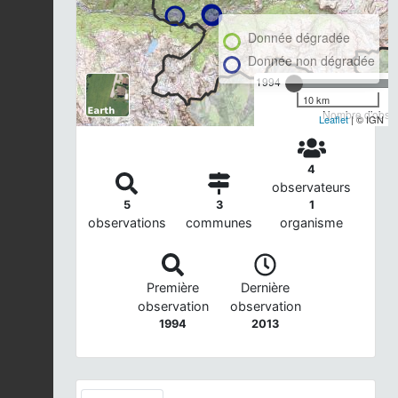
Donnée dégradée
Donnée non dégradée
1994
10 km
Nombre d'observ
Leaflet
| © IGN
4
observateurs
5
3
1
observations
communes
organisme
Première
Dernière
observation
observation
1994
2013