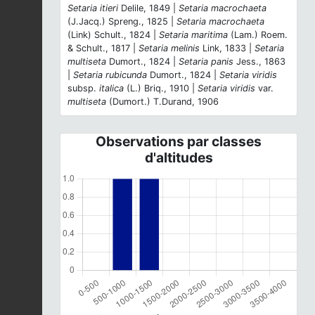
Setaria itieri
Delile, 1849 |
Setaria macrochaeta
(J.Jacq.) Spreng., 1825 |
Setaria macrochaeta
(Link) Schult., 1824 |
Setaria maritima
(Lam.) Roem.
& Schult., 1817 |
Setaria melinis
Link, 1833 |
Setaria
multiseta
Dumort., 1824 |
Setaria panis
Jess., 1863
|
Setaria rubicunda
Dumort., 1824 |
Setaria viridis
subsp.
italica
(L.) Briq., 1910 |
Setaria viridis
var.
multiseta
(Dumort.) T.Durand, 1906
Observations par classes
d'altitudes