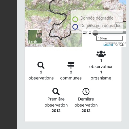
Donnée dégradée
Donnée non dégradée
2012
10 km
Nombre d'observ
Leaflet
| © IGN
1
observateur
2
2
1
observations
communes
organisme
Première
Dernière
observation
observation
2012
2012