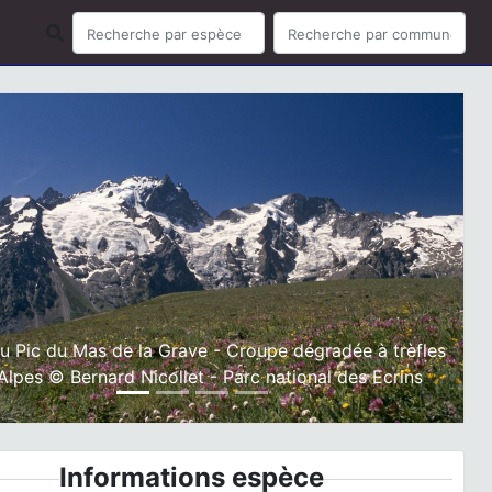
ious
Next
u Pic du Mas de la Grave - Croupe dégradée à trèfles
Alpes © Bernard Nicollet - Parc national des Ecrins
Informations espèce