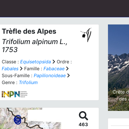
Trèfle des Alpes
Trifolium alpinum
L.,
1753
Classe :
Equisetopsida
Ordre :
Fabales
Famille :
Fabaceae
Prev
Sous-Famille :
Papilionoideae
Genre :
Trifolium
Crête d
des 
463