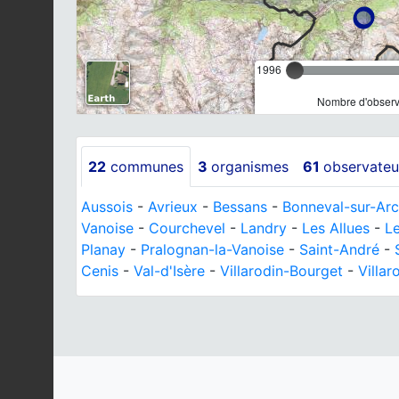
1996
Nombre d'observa
22
communes
3
organismes
61
observateu
Aussois
-
Avrieux
-
Bessans
-
Bonneval-sur-Arc
Vanoise
-
Courchevel
-
Landry
-
Les Allues
-
Le
Planay
-
Pralognan-la-Vanoise
-
Saint-André
-
Cenis
-
Val-d'Isère
-
Villarodin-Bourget
-
Villar