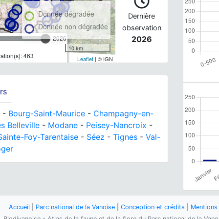
Donnée dégradée
Dernière
Donnée non dégradée
observation
2026
2026
10 km
tion(s): 463
Leaflet
| © IGN
rs
-
Bourg-Saint-Maurice
-
Champagny-en-
s Belleville
-
Modane
-
Peisey-Nancroix
-
Sainte-Foy-Tarentaise
-
Séez
-
Tignes
-
Val-
oger
Accueil
|
Parc national de la Vanoise
|
Conception et crédits
|
Mentions 
Biodivanoise - Atlas de la faune et de la flore du Parc national de la Van