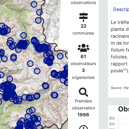
observations
Descri
Le trèfl
22
plante d
communes
racinair
m de lo
folium
fe
61
folioles
rapport 
observateurs
3
poule"")
organismes
Source : Par
Première
Obs
observation
1996