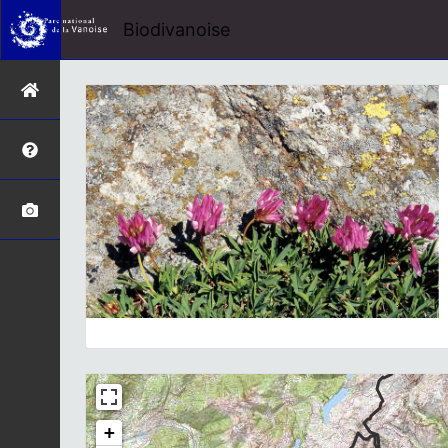
Biodivanoise
+