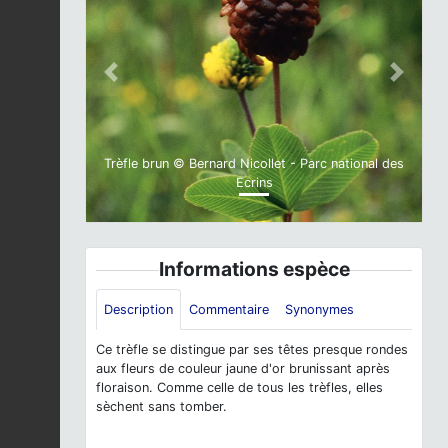
Previous
Next
Trèfle brun © Bernard Nicollet - Parc national des
Ecrins
Informations espèce
Description
Commentaire
Synonymes
Ce trèfle se distingue par ses têtes presque rondes
aux fleurs de couleur jaune d'or brunissant après
floraison. Comme celle de tous les trèfles, elles
sèchent sans tomber.