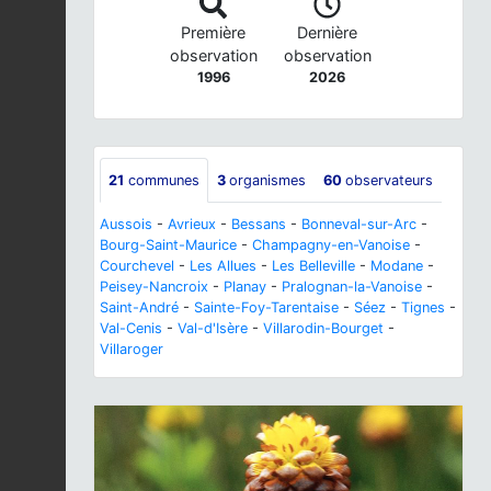
Première
Dernière
observation
observation
1996
2026
21
communes
3
organismes
60
observateurs
Aussois
-
Avrieux
-
Bessans
-
Bonneval-sur-Arc
-
Bourg-Saint-Maurice
-
Champagny-en-Vanoise
-
Courchevel
-
Les Allues
-
Les Belleville
-
Modane
-
Peisey-Nancroix
-
Planay
-
Pralognan-la-Vanoise
-
Saint-André
-
Sainte-Foy-Tarentaise
-
Séez
-
Tignes
-
Val-Cenis
-
Val-d'Isère
-
Villarodin-Bourget
-
Villaroger