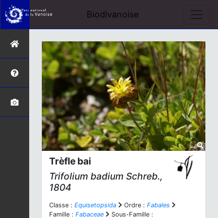
Biodivanoise
Trèfle bai
Trifolium badium
Schreb.,
1804
Classe :
Equisetopsida
Ordre :
Fabales
Famille :
Fabaceae
Sous-Famille :