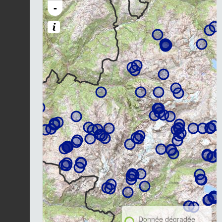
-
Donnée dégradée