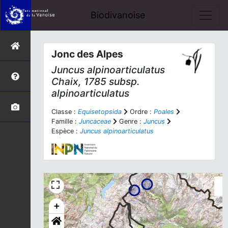
Biodivanoise
Jonc des Alpes
Juncus alpinoarticulatus
Chaix, 1785 subsp.
alpinoarticulatus
Classe :
Equisetopsida
Ordre :
Poales
Famille :
Juncaceae
Genre :
Juncus
Espèce :
Juncus alpinoarticulatus
+