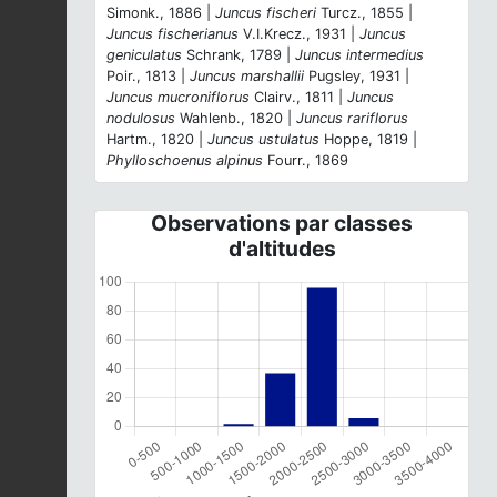
Simonk., 1886 |
Juncus fischeri
Turcz., 1855 |
Juncus fischerianus
V.I.Krecz., 1931 |
Juncus
geniculatus
Schrank, 1789 |
Juncus intermedius
Poir., 1813 |
Juncus marshallii
Pugsley, 1931 |
Juncus mucroniflorus
Clairv., 1811 |
Juncus
nodulosus
Wahlenb., 1820 |
Juncus rariflorus
Hartm., 1820 |
Juncus ustulatus
Hoppe, 1819 |
Phylloschoenus alpinus
Fourr., 1869
Observations par classes
d'altitudes