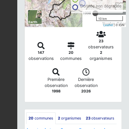
Donnée non dégradée
1998
10 km
Nombre d'observa
Leaflet
| © IGN
23
observateurs
147
20
2
observations
communes
organismes
Première
Dernière
observation
observation
1998
2026
20
communes
2
organismes
23
observateurs