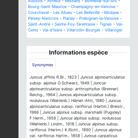
Aussois
-
Avrieux
-
Bessans
-
Bonneval-sur-Arc
-
Bourg-Saint-Maurice
-
Champagny-en-Vanoise
-
Courchevel
-
Les Allues
-
Les Belleville
-
Modane
-
Peisey-Nancroix
-
Planay
-
Pralognan-la-Vanoise
-
Saint-André
-
Sainte-Foy-Tarentaise
-
Tignes
-
Val-
Cenis
-
Val-d'Isère
-
Villarodin-Bourget
-
Villaroger
Informations espèce
Synonymes
Juncus affinis
R.Br., 1823 |
Juncus alpinoarticulatus
subsp.
alpinus
O.Schwarz, 1949 |
Juncus
alpinoarticulatus
subsp.
arthrophyllus
(Brenner)
Reichg., 1964 |
Juncus alpinoarticulatus
subsp.
nodulosus
(Wahlenb.) Hämet-Ahti, 1980 |
Juncus
alpinoarticulatus
subsp.
rariflorus
(Hartm.) Breistr.,
1966 |
Juncus alpinus
subsp.
marshallii
(Pugsley)
F.Herm., 1956 |
Juncus alpinus
subsp.
nodulosus
(Wahlenb.) Lindm., 1918 |
Juncus alpinus
subsp.
rariflorus
(Hartm.) K.Richt., 1890 |
Juncus alpinus
var.
rariflorus
Hartm., 1858 |
Juncus carpaticus