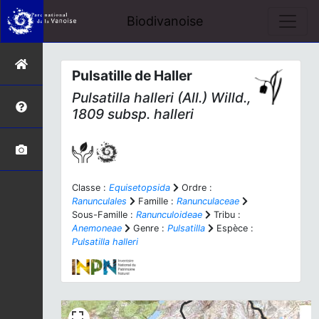
Biodivanoise
Pulsatille de Haller
Pulsatilla halleri
(All.) Willd.,
1809 subsp.
halleri
Classe :
Equisetopsida
Ordre :
Ranunculales
Famille :
Ranunculaceae
Sous-Famille :
Ranunculoideae
Tribu :
Anemoneae
Genre :
Pulsatilla
Espèce :
Pulsatilla halleri