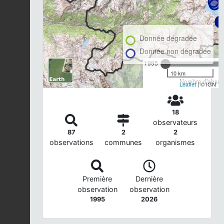
Donnée dégradée
Donnée non dégradée
1995
10 km
Nombre d'observ
Leaflet
| © IGN
18
observateurs
87
2
2
observations
communes
organismes
Première
Dernière
observation
observation
1995
2026