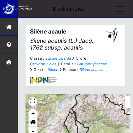
Biodivanoise
Silène acaule
Silene acaulis
(L.) Jacq.,
1762 subsp.
acaulis
Classe :
Equisetopsida
Ordre :
Caryophyllales
Famille :
Caryophyllaceae
Genre :
Silene
Espèce :
Silene acaulis
+
-