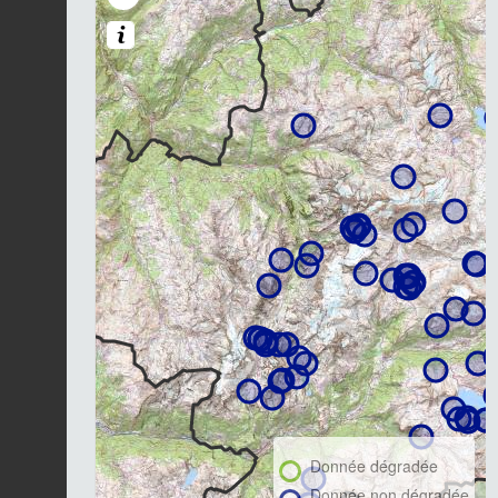
Donnée dégradée
Donnée non dégradée