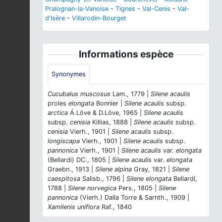
Pralognan-la-Vanoise
-
Tignes
-
Val-Cenis
-
Val-
d'Isère
-
Villarodin-Bourget
Informations espèce
Synonymes
Cucubalus muscosus
Lam., 1779 |
Silene acaulis
proles
elongata
Bonnier |
Silene acaulis
subsp.
arctica
Á.Löve & D.Löve, 1965 |
Silene acaulis
subsp.
cenisia
Killias, 1888 |
Silene acaulis
subsp.
cenisia
Vierh., 1901 |
Silene acaulis
subsp.
longiscapa
Vierh., 1901 |
Silene acaulis
subsp.
pannonica
Vierh., 1901 |
Silene acaulis
var.
elongata
(Bellardi) DC., 1805 |
Silene acaulis
var.
elongata
Graebn., 1913 |
Silene alpina
Gray, 1821 |
Silene
caespitosa
Salisb., 1796 |
Silene elongata
Bellardi,
1788 |
Silene norvegica
Pers., 1805 |
Silene
pannonica
(Vierh.) Dalla Torre & Sarnth., 1909 |
Xamilenis uniflora
Raf., 1840