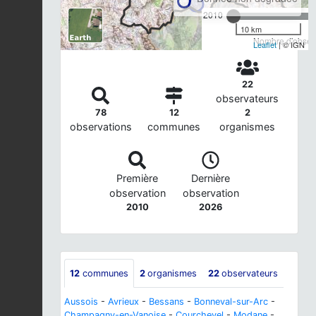
2010
10 km
Nombre d'observ
Leaflet
| © IGN
22
observateurs
78
12
2
observations
communes
organismes
Première
Dernière
observation
observation
2010
2026
12
communes
2
organismes
22
observateurs
Aussois
-
Avrieux
-
Bessans
-
Bonneval-sur-Arc
-
Champagny-en-Vanoise
-
Courchevel
-
Modane
-