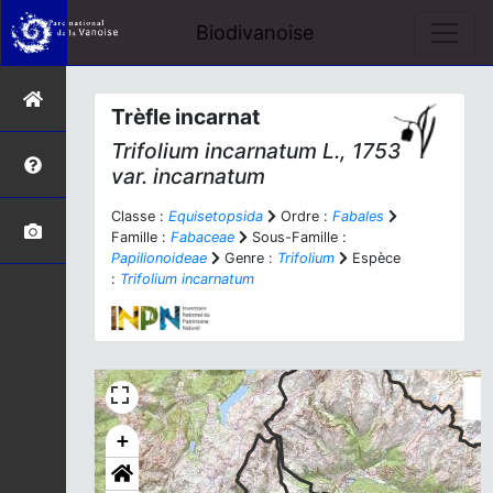
Biodivanoise
Trèfle incarnat
Trifolium incarnatum
L., 1753
var.
incarnatum
Classe :
Equisetopsida
Ordre :
Fabales
Famille :
Fabaceae
Sous-Famille :
Papilionoideae
Genre :
Trifolium
Espèce
:
Trifolium incarnatum
+