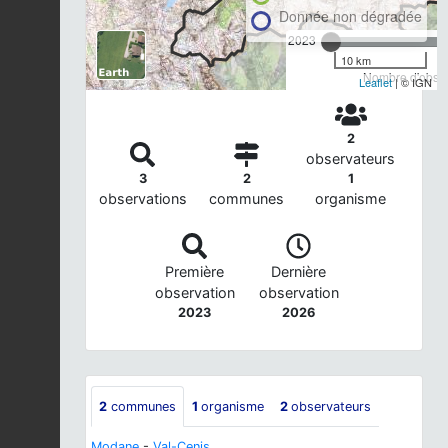
Donnée non dégradée
2023
10 km
Nombre d'observ
Leaflet
| © IGN
2
observateurs
3
2
1
observations
communes
organisme
Première
Dernière
observation
observation
2023
2026
2
communes
1
organisme
2
observateurs
Modane
-
Val-Cenis