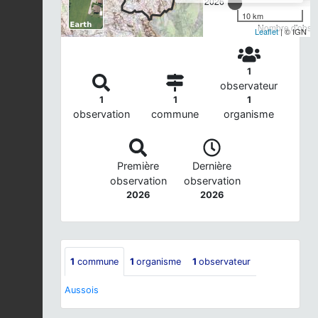
2026
10 km
Nombre d'observ
Leaflet
| © IGN
1
observateur
1
1
1
observation
commune
organisme
Première
Dernière
observation
observation
2026
2026
1
commune
1
organisme
1
observateur
Aussois