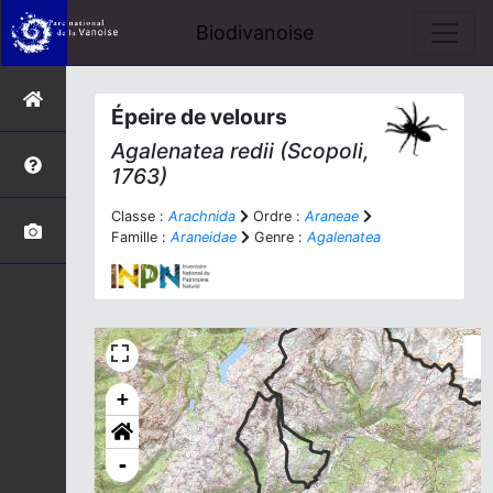
Biodivanoise
Épeire de velours
Agalenatea redii
(Scopoli,
1763)
Classe :
Arachnida
Ordre :
Araneae
Famille :
Araneidae
Genre :
Agalenatea
+
-