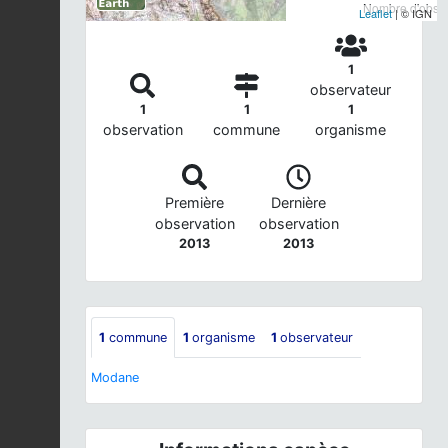
Nombre d'observ
Leaflet
| © IGN
1
observateur
1
1
1
observation
commune
organisme
Première
Dernière
observation
observation
2013
2013
1
commune
1
organisme
1
observateur
Modane