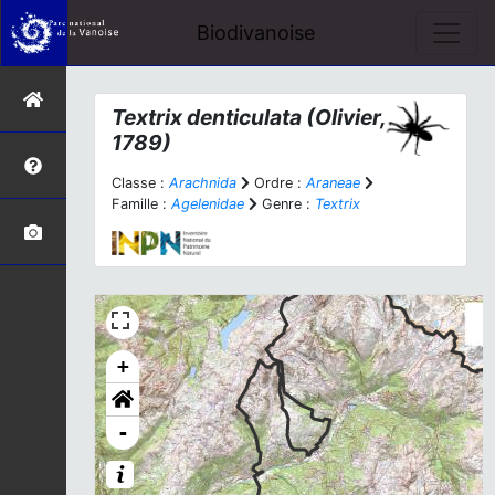
Biodivanoise
Textrix denticulata
(Olivier,
1789)
Classe :
Arachnida
Ordre :
Araneae
Famille :
Agelenidae
Genre :
Textrix
+
-