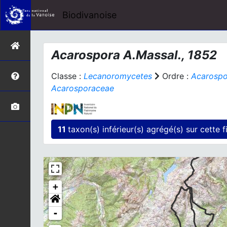
Biodivanoise
Acarospora
A.Massal., 1852
Classe :
Lecanoromycetes
Ordre :
Acarospo
Acarosporaceae
11
taxon(s) in
+
-