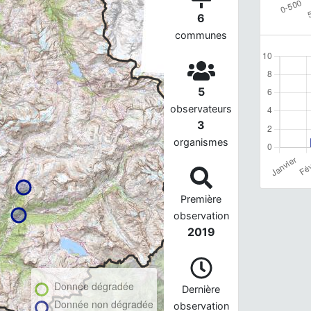
6
communes
5
observateurs
3
organismes
Première
observation
2019
Donnée dégradée
Dernière
Donnée non dégradée
observation