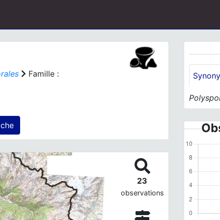
rales
Famille :
Synon
Polyspo
férieur(s) agrégé(s) sur cette fiche
Obs
23
observations