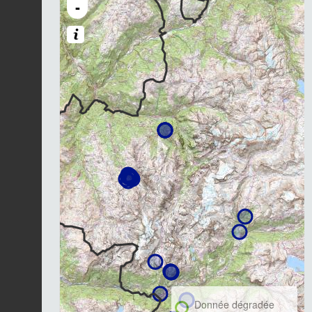
-
Donnée dégradée