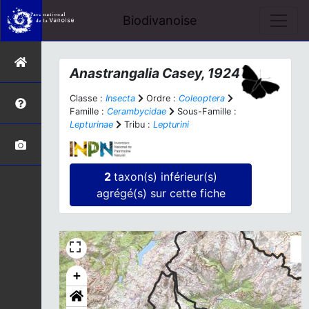
Biodivanoise
Anastrangalia
Casey, 1924
Classe :
Insecta
Ordre :
Coleoptera
Famille :
Cerambycidae
Sous-Famille :
Lepturinae
Tribu :
Lepturini
2
taxon(s) inférieur(s)
agrégé(s) sur cette fiche
+