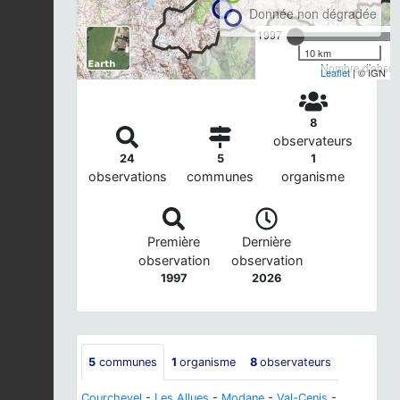
Donnée non dégradée
1997
10 km
Nombre d'observ
Leaflet
| © IGN
8
observateurs
24
5
1
observations
communes
organisme
Première
Dernière
observation
observation
1997
2026
5
communes
1
organisme
8
observateurs
Courchevel
-
Les Allues
-
Modane
-
Val-Cenis
-