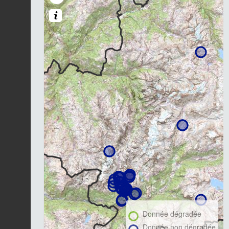
Donnée dégradée
Donnée non dégradée