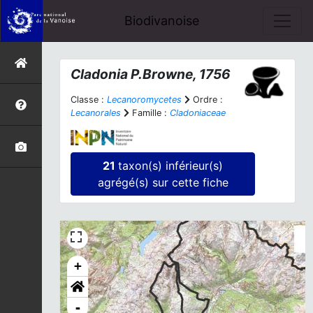
Biodivanoise
Cladonia
P.Browne, 1756
Classe :
Lecanoromycetes
Ordre :
Lecanorales
Famille :
Cladoniaceae
21
taxon(s) inférieur(s)
agrégé(s) sur cette fiche
+
-