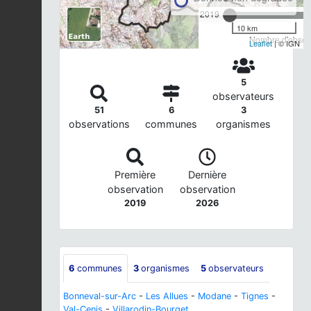
2019
10 km
Nombre d'observ
Leaflet
| © IGN
5
observateurs
51
6
3
observations
communes
organismes
Première
Dernière
observation
observation
2019
2026
6
communes
3
organismes
5
observateurs
Bonneval-sur-Arc
-
Les Allues
-
Modane
-
Tignes
-
Val-Cenis
-
Villarodin-Bourget