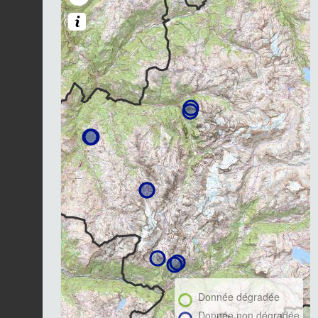
Donnée dégradée
Donnée non dégradée