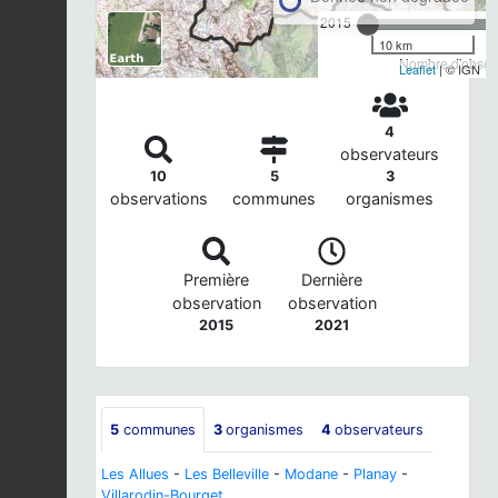
2015
10 km
Nombre d'observ
Leaflet
| © IGN
4
observateurs
10
5
3
observations
communes
organismes
Première
Dernière
observation
observation
2015
2021
5
communes
3
organismes
4
observateurs
Les Allues
-
Les Belleville
-
Modane
-
Planay
-
Villarodin-Bourget