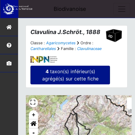
Biodivanoise
Clavulina
J.Schröt., 1888
Classe :
Agaricomycetes
Ordre :
Cantharellales
Famille :
Clavulinaceae
4
taxon(s) inférieur(s)
agrégé(s) sur cette fiche
+
-