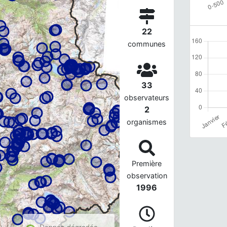
22
communes
33
observateurs
2
organismes
Première
observation
1996
Donnée dégradée