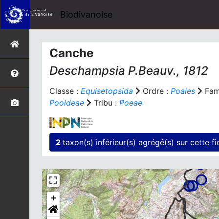
Biodivanoise
Canche
Deschampsia
P.Beauv., 1812
Classe :
Equisetopsida
Ordre :
Poales
Fami
Pooideae
Tribu :
Poeae
2
taxon(s) inférieur(
+