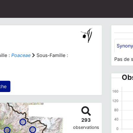
Synon
lle :
Poaceae
Sous-Famille :
Pas de 
Obs
s) agrégé(s) sur cette fiche
293
observations