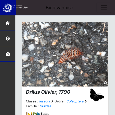
Biodivanoise
Drilus
Olivier, 1790
Classe :
Insecta
Ordre :
Coleoptera
Famille :
Drilidae