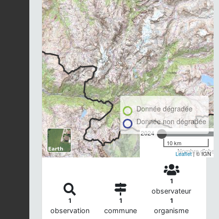
Donnée dégradée
Donnée non dégradée
2024
10 km
Nombre d'observ
Leaflet
| © IGN
1
observateur
1
1
1
observation
commune
organisme