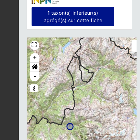
1
taxon(s) inférieur(s)
agrégé(s) sur cette fiche
+
-