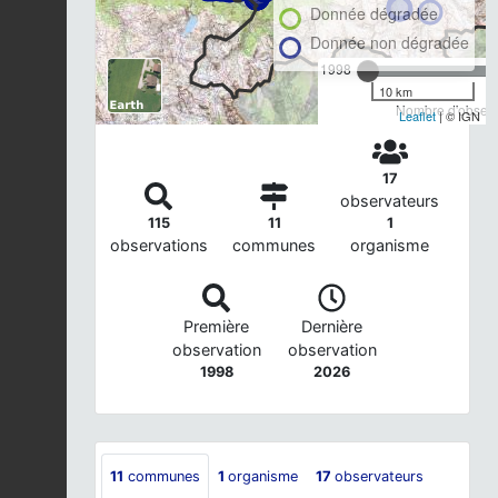
Donnée dégradée
Donnée non dégradée
1998
10 km
Nombre d'observa
Leaflet
| © IGN
17
observateurs
115
11
1
observations
communes
organisme
Première
Dernière
observation
observation
1998
2026
11
communes
1
organisme
17
observateurs