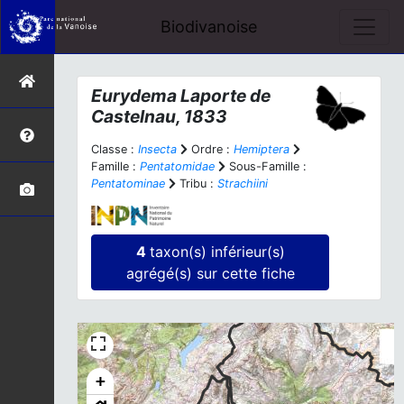
Biodivanoise
Eurydema
Laporte de
Castelnau, 1833
Classe :
Insecta
Ordre :
Hemiptera
Famille :
Pentatomidae
Sous-Famille :
Pentatominae
Tribu :
Strachiini
4
taxon(s) inférieur(s)
agrégé(s) sur cette fiche
+