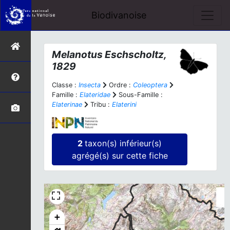
Biodivanoise
Melanotus
Eschscholtz,
1829
Classe :
Insecta
Ordre :
Coleoptera
Famille :
Elateridae
Sous-Famille :
Elaterinae
Tribu :
Elaterini
2
taxon(s) inférieur(s)
agrégé(s) sur cette fiche
+