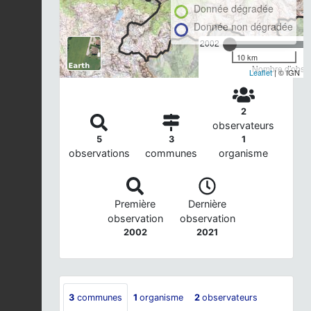
Donnée dégradée
Donnée non dégradée
2002
10 km
Nombre d'observ
Leaflet
| © IGN
2
observateurs
5
3
1
observations
communes
organisme
Première
Dernière
observation
observation
2002
2021
3
communes
1
organisme
2
observateurs