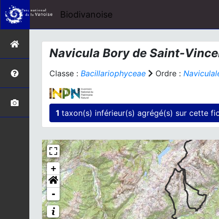
Biodivanoise
Navicula
Bory de Saint-Vince
Classe :
Bacillariophyceae
Ordre :
Naviculal
1
taxon(s) inférieur(s)
+
-