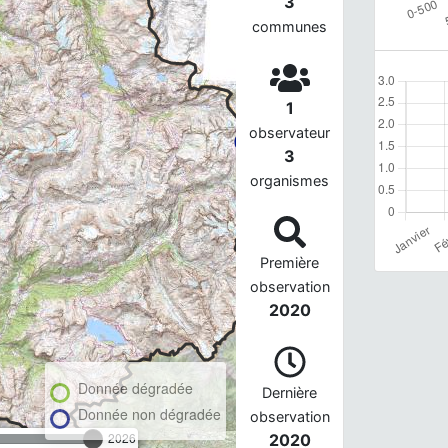
3
communes
1
observateur
3
organismes
Première
observation
2020
Donnée dégradée
Dernière
Donnée non dégradée
observation
2026
2020