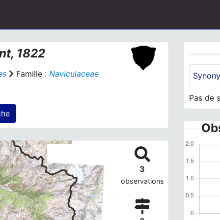
nt, 1822
es
Famille :
Naviculaceae
Synon
Pas de 
 agrégé(s) sur cette fiche
Obs
3
observations