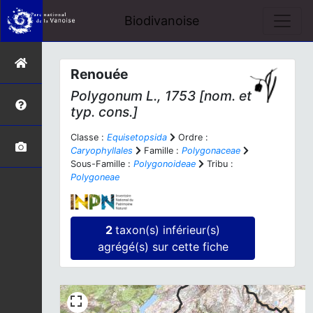
Biodivanoise
Renouée
Polygonum
L., 1753 [nom. et
typ. cons.]
Classe :
Equisetopsida
Ordre :
Caryophyllales
Famille :
Polygonaceae
Sous-Famille :
Polygonoideae
Tribu :
Polygoneae
2
taxon(s) inférieur(s)
agrégé(s) sur cette fiche