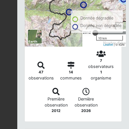
Donnée dégradée
Donnée non dégradée
2012
10 km
Nombre d'observ
Leaflet
| © IGN
7
observateurs
47
14
1
observations
communes
organisme
Première
Dernière
observation
observation
2012
2026