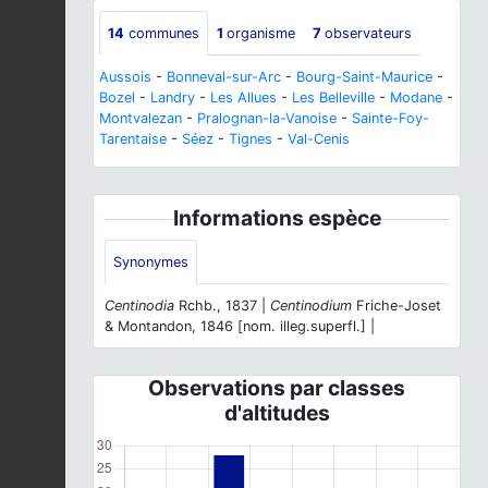
14
communes
1
organisme
7
observateurs
Aussois
-
Bonneval-sur-Arc
-
Bourg-Saint-Maurice
-
Bozel
-
Landry
-
Les Allues
-
Les Belleville
-
Modane
-
Montvalezan
-
Pralognan-la-Vanoise
-
Sainte-Foy-
Tarentaise
-
Séez
-
Tignes
-
Val-Cenis
Informations espèce
Synonymes
Centinodia
Rchb., 1837 |
Centinodium
Friche-Joset
& Montandon, 1846 [nom. illeg.superfl.] |
Observations par classes
d'altitudes