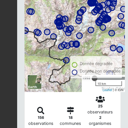
Donnée dégradée
Donnée non dégradée
1993
10 km
Nombre d'observa
Leaflet
| © IGN
25
observateurs
156
18
2
observations
communes
organismes