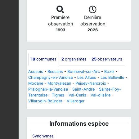
Première
Dernière
observation
observation
1993
2026
18
communes
2
organismes
25
observateurs
Aussois
-
Bessans
-
Bonneval-sur-Arc
-
Bozel
-
Champagny-en-Vanoise
-
Les Allues
-
Les Belleville
-
Modane
-
Montvalezan
-
Peisey-Nancroix
-
Pralognan-la-Vanoise
-
Saint-André
-
Sainte-Foy-
Tarentaise
-
Tignes
-
Val-Cenis
-
Val-d'Isère
-
Villarodin-Bourget
-
Villaroger
Informations espèce
Synonymes