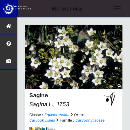
Biodivanoise
Sagine
Sagina
L., 1753
Classe :
Equisetopsida
Ordre :
Caryophyllales
Famille :
Caryophyllaceae