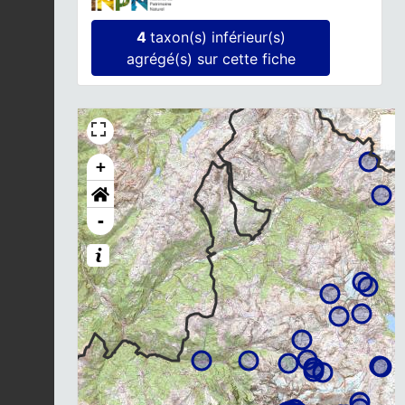
4
taxon(s) inférieur(s)
agrégé(s) sur cette fiche
+
-