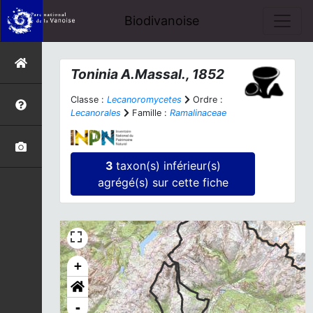
Biodivanoise
Toninia
A.Massal., 1852
Classe :
Lecanoromycetes
Ordre :
Lecanorales
Famille :
Ramalinaceae
3
taxon(s) inférieur(s)
agrégé(s) sur cette fiche
+
-