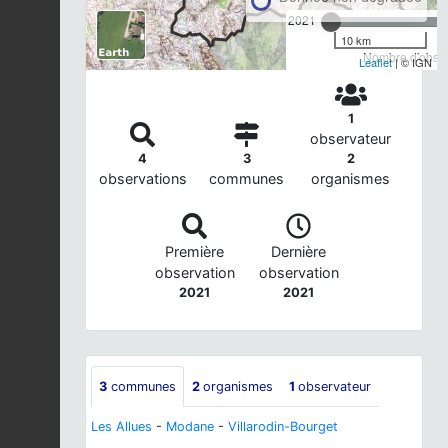
2021
10 km
Nombre d'observ
Leaflet
| © IGN
1
observateur
4
3
2
observations
communes
organismes
Première
Dernière
observation
observation
2021
2021
3
communes
2
organismes
1
observateur
Les Allues
-
Modane
-
Villarodin-Bourget