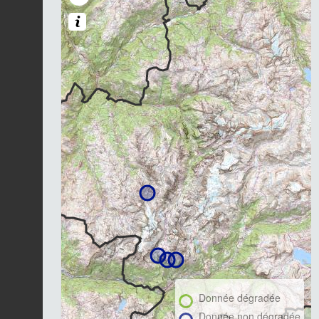
Donnée dégradée
Donnée non dégradée