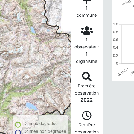
1
commune
1
observateur
1
organisme
Première
observation
2022
Donnée dégradée
Dernière
Donnée non dégradée
observation