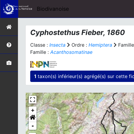
Biodivanoise
Cyphostethus
Fieber, 1860
Classe :
Insecta
Ordre :
Hemiptera
Famille
Famille :
Acanthosomatinae
1
taxon(s) inférieur(s)
+
-