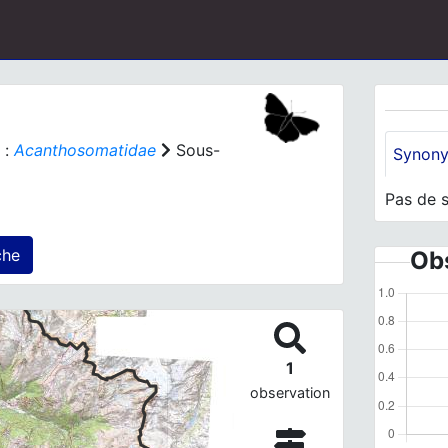
 :
Acanthosomatidae
Sous-
Synon
Pas de 
 agrégé(s) sur cette fiche
Obs
1
observation