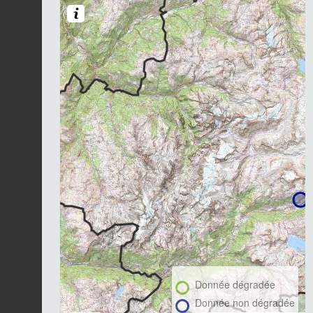
Donnée dégradée
Donnée non dégradée