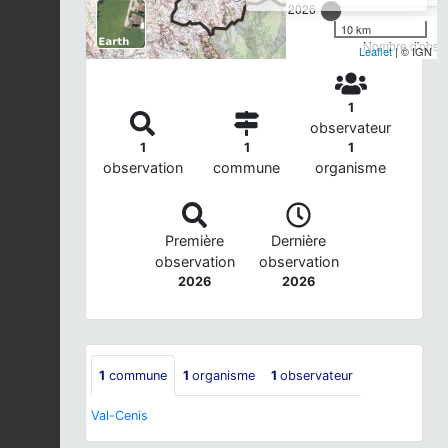
2026
10 km
Nombre d'observ
Leaflet
| © IGN
1
observateur
1
1
1
observation
commune
organisme
Première
Dernière
observation
observation
2026
2026
1
commune
1
organisme
1
observateur
Val-Cenis