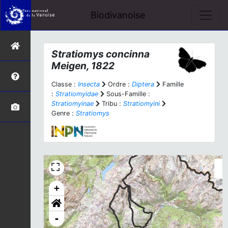
Biodivanoise
Stratiomys concinna
Meigen, 1822
Classe :
Insecta
Ordre :
Diptera
Famille
:
Stratiomyidae
Sous-Famille :
Stratiomyinae
Tribu :
Stratiomyini
Genre :
Stratiomys
+
-