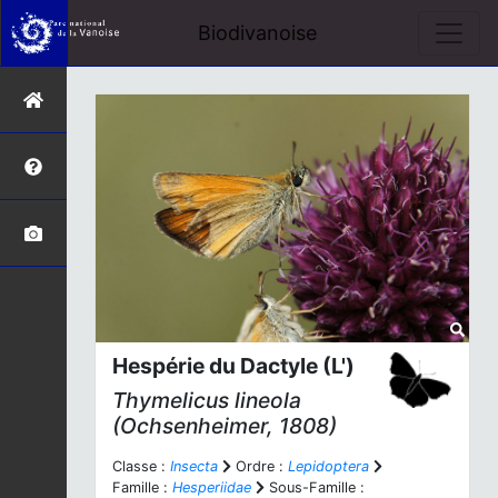
Biodivanoise
Hespérie du Dactyle (L')
Thymelicus lineola
(Ochsenheimer, 1808)
Classe :
Insecta
Ordre :
Lepidoptera
Famille :
Hesperiidae
Sous-Famille :