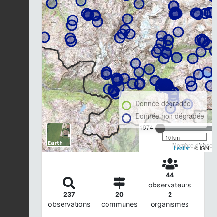
Donnée dégradée
Donnée non dégradée
1974
10 km
Nombre d'observa
Leaflet
| © IGN
44
observateurs
237
20
2
observations
communes
organismes