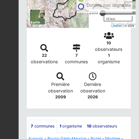
Donnée non dégradée
2009
10 km
Nombre d'observ
Leaflet
| © IGN
10
observateurs
22
7
1
observations
communes
organisme
Première
Dernière
observation
observation
2009
2026
7
communes
1
organisme
10
observateurs
Aussois
-
Bourg-Saint-Maurice
-
Bozel
-
Modane
-