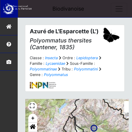
Biodivanoise
Azuré de L'Esparcette (L')
Polyommatus thersites
(Cantener, 1835)
Classe :
Insecta
Ordre :
Lepidoptera
Famille :
Lycaenidae
Sous-Famille :
Polyommatinae
Tribu :
Polyommatini
Genre :
Polyommatus
+