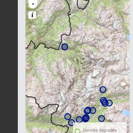
-
Donnée dégradée