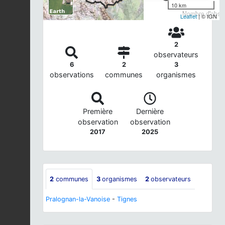
10 km
Nombre d'observ
Leaflet
| © IGN
2
observateurs
6
2
3
observations
communes
organismes
Première
Dernière
observation
observation
2017
2025
2
communes
3
organismes
2
observateurs
Pralognan-la-Vanoise
-
Tignes