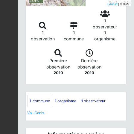
Nombre d'observ
Leaflet
| © IGN
1
observateur
1
1
1
observation
commune
organisme
Première
Dernière
observation
observation
2010
2010
1
commune
1
organisme
1
observateur
Val-Cenis