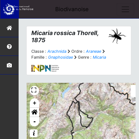
Biodivanoise
Micaria rossica
Thorell,
1875
Classe :
Arachnida
Ordre :
Araneae
Famille :
Gnaphosidae
Genre :
Micaria
+
-