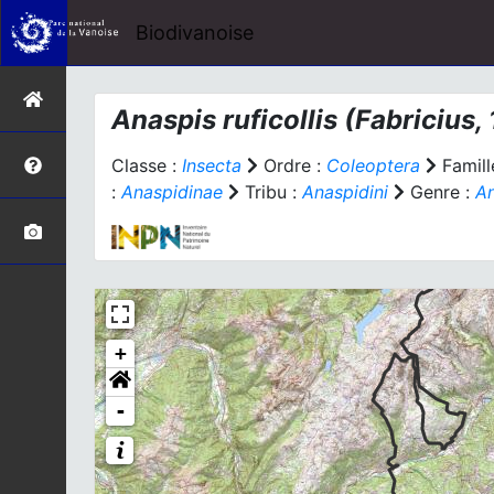
Biodivanoise
Anaspis ruficollis
(Fabricius,
Classe :
Insecta
Ordre :
Coleoptera
Famill
:
Anaspidinae
Tribu :
Anaspidini
Genre :
An
+
-