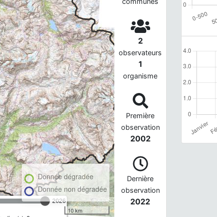
communes
2
observateurs
1
organisme
Première
observation
2002
Donnée dégradée
Dernière
Donnée non dégradée
observation
2026
2022
10 km