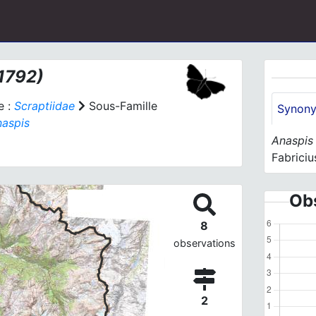
 1792)
e :
Scraptiidae
Sous-Famille
Synon
aspis
Anaspis
Fabriciu
Obs
8
observations
2