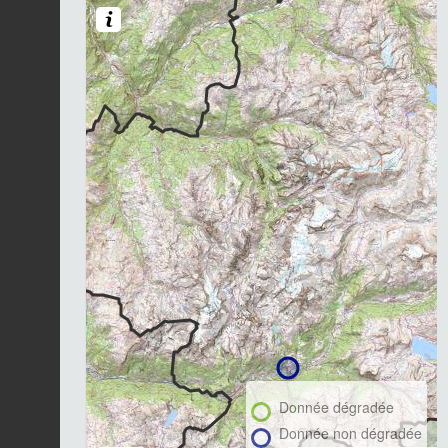
Donnée dégradée
Donnée non dégradée