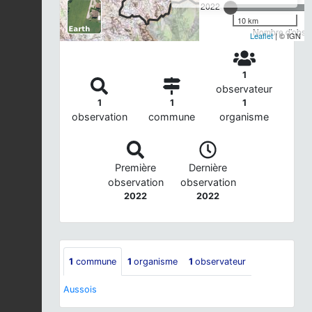
2022
10 km
Nombre d'observ
Leaflet
| © IGN
1
observateur
1
1
1
observation
commune
organisme
Première
Dernière
observation
observation
2022
2022
1
commune
1
organisme
1
observateur
Aussois