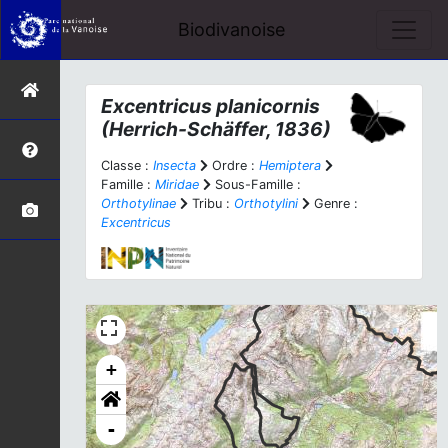
Biodivanoise
Excentricus planicornis
(Herrich-Schäffer, 1836)
Classe :
Insecta
Ordre :
Hemiptera
Famille :
Miridae
Sous-Famille :
Orthotylinae
Tribu :
Orthotylini
Genre :
Excentricus
+
-