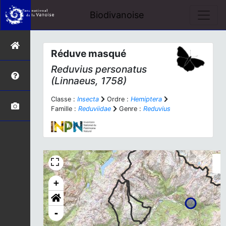
Biodivanoise
Réduve masqué
Reduvius personatus
(Linnaeus, 1758)
Classe :
Insecta
Ordre :
Hemiptera
Famille :
Reduviidae
Genre :
Reduvius
+
-