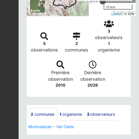
2010
10 km
Nombre d'observ
Leaflet
| © IGN
3
observateurs
5
2
1
observations
communes
organisme
Première
Dernière
observation
observation
2010
2026
2
communes
1
organisme
3
observateurs
Montvalezan
-
Val-Cenis