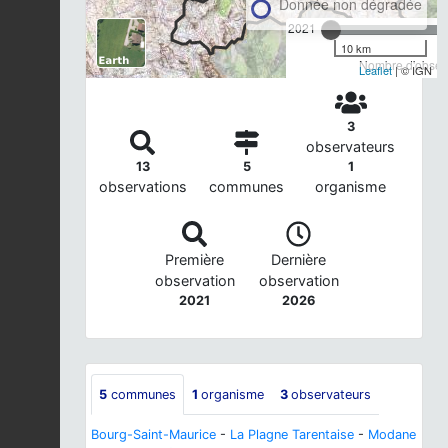
Donnée non dégradée
2021
10 km
Nombre d'observ
Leaflet
| © IGN
3
observateurs
13
5
1
observations
communes
organisme
Première
Dernière
observation
observation
2021
2026
5
communes
1
organisme
3
observateurs
Bourg-Saint-Maurice
-
La Plagne Tarentaise
-
Modane