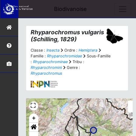
Biodivanoise
Rhyparochromus vulgaris
(Schilling, 1829)
Classe :
Insecta
Ordre :
Hemiptera
Famille :
Rhyparochromidae
Sous-Famille
:
Rhyparochrominae
Tribu :
Rhyparochromini
Genre :
Rhyparochromus
+