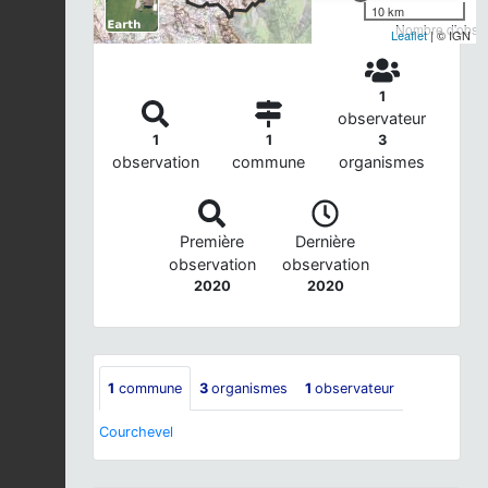
10 km
Nombre d'observ
Leaflet
| © IGN
1
observateur
1
1
3
observation
commune
organismes
Première
Dernière
observation
observation
2020
2020
1
commune
3
organismes
1
observateur
Courchevel