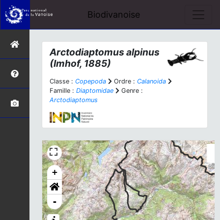
Biodivanoise
Arctodiaptomus alpinus
(Imhof, 1885)
Classe :
Copepoda
Ordre :
Calanoida
Famille :
Diaptomidae
Genre :
Arctodiaptomus
+
-