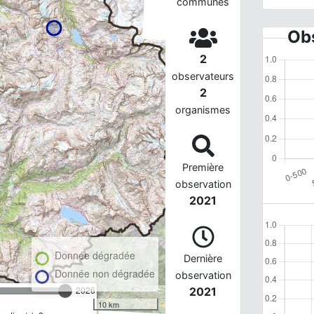
communes
Obs
2
observateurs
2
organismes
Première
observation
2021
Donnée dégradée
Dernière
Donnée non dégradée
observation
2026
2021
10 km