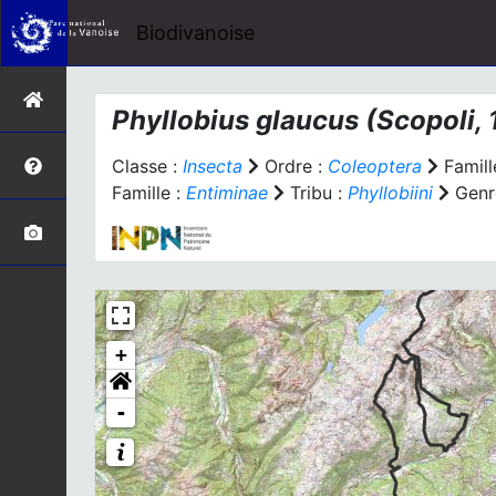
Biodivanoise
Phyllobius glaucus
(Scopoli, 
Classe :
Insecta
Ordre :
Coleoptera
Famill
Famille :
Entiminae
Tribu :
Phyllobiini
Genr
+
-