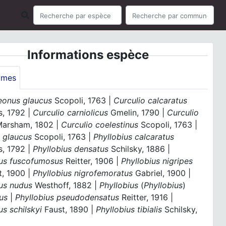
Informations espèce
ymes
eonus glaucus
Scopoli, 1763 |
Curculio calcaratus
s, 1792 |
Curculio carniolicus
Gmelin, 1790 |
Curculio
arsham, 1802 |
Curculio coelestinus
Scopoli, 1763 |
o glaucus
Scopoli, 1763 |
Phyllobius calcaratus
s, 1792 |
Phyllobius densatus
Schilsky, 1886 |
ius fuscofumosus
Reitter, 1906 |
Phyllobius nigripes
t, 1900 |
Phyllobius nigrofemoratus
Gabriel, 1900 |
ius nudus
Westhoff, 1882 |
Phyllobius
(
Phyllobius
)
us
|
Phyllobius pseudodensatus
Reitter, 1916 |
us schilskyi
Faust, 1890 |
Phyllobius tibialis
Schilsky,