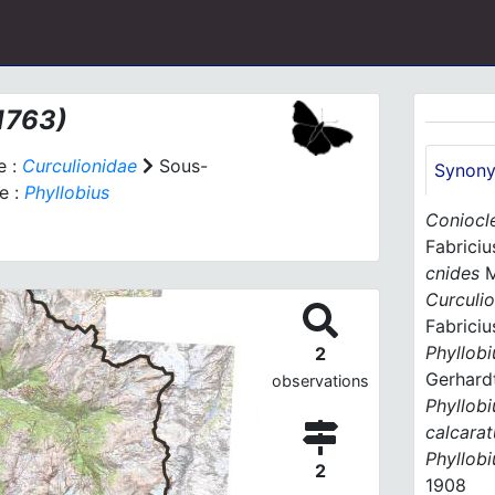
1763)
e :
Curculionidae
Sous-
Synon
e :
Phyllobius
Coniocl
Fabriciu
cnides
M
Curculi
Fabriciu
Phyllob
2
Gerhard
observations
Phyllob
calcarat
Phyllobi
2
1908