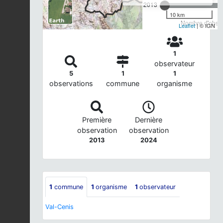
2013
10 km
Nombre d'observ
Leaflet
| © IGN
1
observateur
5
1
1
observations
commune
organisme
Première
Dernière
observation
observation
2013
2024
1
commune
1
organisme
1
observateur
Val-Cenis