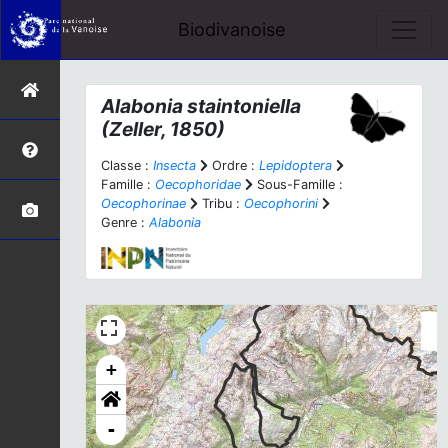
Biodivanoise
Alabonia staintoniella
(Zeller, 1850)
Classe :
Insecta
Ordre :
Lepidoptera
Famille :
Oecophoridae
Sous-Famille :
Oecophorinae
Tribu :
Oecophorini
Genre :
Alabonia
+
-