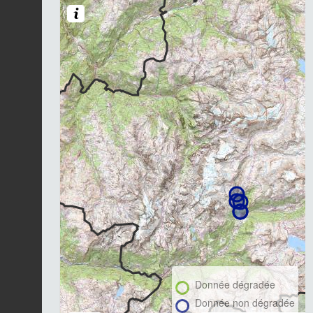
Donnée dégradée
Donnée non dégradée