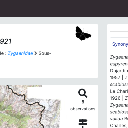
1921
Synon
le :
Zygaenidae
Sous-
Zygaena
eupyren
Dujardin
1957 |
Z
scabios
Le Charl
1926 |
Z
5
Zygaena
observations
scabios
valida
Bu
Charles,