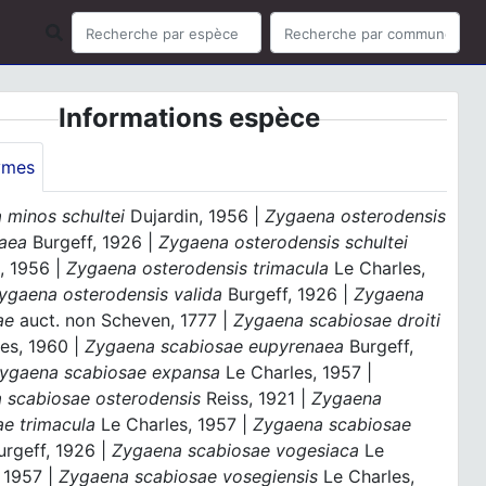
Informations espèce
ymes
 minos schultei
Dujardin, 1956 |
Zygaena osterodensis
aea
Burgeff, 1926 |
Zygaena osterodensis schultei
, 1956 |
Zygaena osterodensis trimacula
Le Charles,
ygaena osterodensis valida
Burgeff, 1926 |
Zygaena
ae
auct. non Scheven, 1777 |
Zygaena scabiosae droiti
es, 1960 |
Zygaena scabiosae eupyrenaea
Burgeff,
ygaena scabiosae expansa
Le Charles, 1957 |
 scabiosae osterodensis
Reiss, 1921 |
Zygaena
ae trimacula
Le Charles, 1957 |
Zygaena scabiosae
rgeff, 1926 |
Zygaena scabiosae vogesiaca
Le
 1957 |
Zygaena scabiosae vosegiensis
Le Charles,