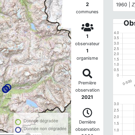
2
1960 |
Z
communes
Obs
1
observateur
1
organisme
Première
observation
2021
Donnée dégradée
Dernière
Donnée non dégradée
observation