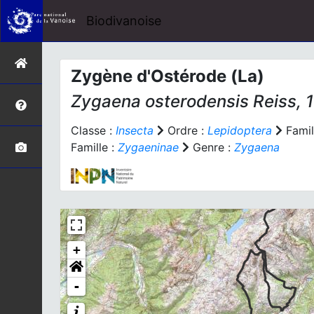
Biodivanoise
Zygène d'Ostérode (La)
Zygaena osterodensis
Reiss, 
Classe :
Insecta
Ordre :
Lepidoptera
Famil
Famille :
Zygaeninae
Genre :
Zygaena
+
-