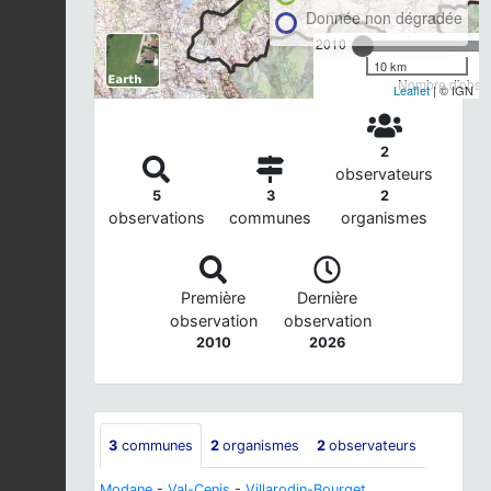
Donnée non dégradée
2010
10 km
Nombre d'observ
Leaflet
| © IGN
2
observateurs
5
3
2
observations
communes
organismes
Première
Dernière
observation
observation
2010
2026
3
communes
2
organismes
2
observateurs
Modane
-
Val-Cenis
-
Villarodin-Bourget