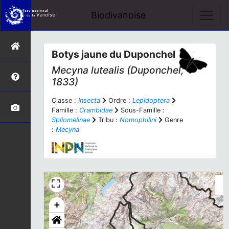
Biodivanoise
Botys jaune du Duponchel
Mecyna lutealis
(Duponchel,
1833)
Classe :
Insecta
Ordre :
Lepidoptera
Famille :
Crambidae
Sous-Famille :
Spilomelinae
Tribu :
Nomophilini
Genre
:
Mecyna
+