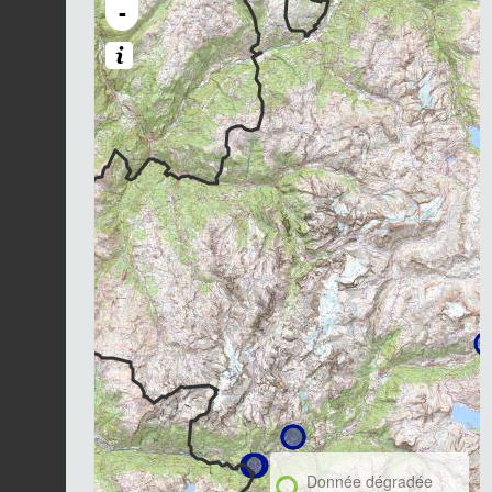
-
Donnée dégradée