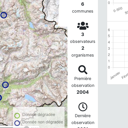
6
communes
3
observateurs
2
organismes
Première
observation
2004
Donnée dégradée
Dernière
Donnée non dégradée
observation