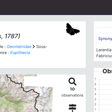
s, 1787)
Synon
le :
Geometridae
Sous-
Larenti
nre :
Eupithecia
Fabriciu
Obs
10
observations