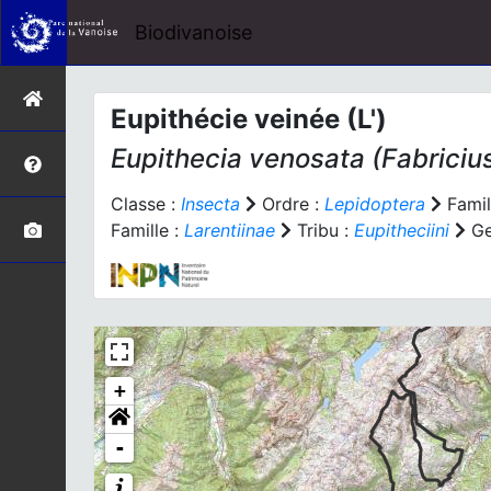
Biodivanoise
Eupithécie veinée (L')
Eupithecia venosata
(Fabriciu
Classe :
Insecta
Ordre :
Lepidoptera
Famil
Famille :
Larentiinae
Tribu :
Eupitheciini
Ge
+
-